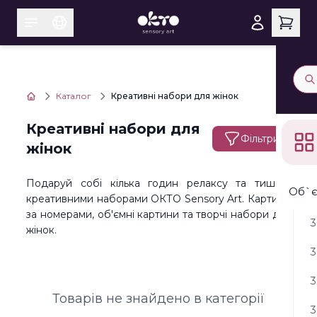
Каталог
Креативні набори для жінок
Креативні набори для
Фільтри
жінок
Подаруй собі кілька годин релаксу та тиші з
Об`є
креативними наборами ОКТО Sensory Art. Картини
за номерами, об'ємні картини та творчі набори для
3
жінок.
3
3
Товарів не знайдено в категорії
3