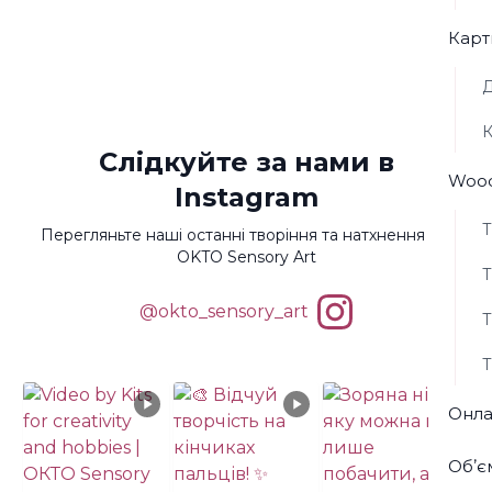
Карт
Д
К
Слідкуйте за нами в
Wood
Instagram
Т
Перегляньте наші останні творіння та натхнення від
OKTO Sensory Art
Т
@okto_sensory_art
Т
Т
Онла
Обʼє