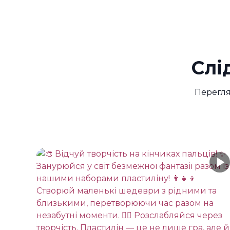
Слі
Перегля