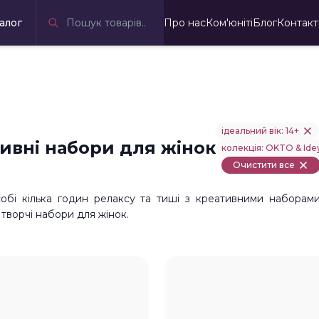
алог
Про нас
Ком'юніті
Блог
Контакт
ідеальний вік: 14+
ивні набори для жінок
колекція: OKTO & Ide
Очистити все
обі кілька годин релаксу та тиші з креативними наборами
 творчі набори для жінок.