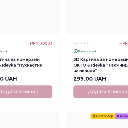
★
MPN: 30003
★
★
★
★
★
MPN
ності
В наявності
тина за номерами
3D Картина за номерам
 Ideyka “Пухнастик
OKTO & Ideyka “Таємниц
чаювання”
00 UAH
299.00 UAH
Додати в кошик
Додати в кошик
🏆
Бестселер
🌟
Реко