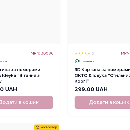
★
MPN: 30006
★
★
★
★
★
MPN
(1)
ності
В наявності
тина за номерами
3D Картина за номерам
 Ideyka “Вітання з
OKTO & Ideyka “Стильни
у”
Коргі”
00 UAH
299.00 UAH
Додати в кошик
Додати в кошик
🏆
Бестселер