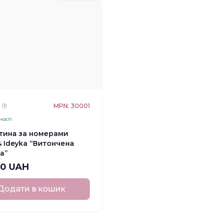
★
MPN: 30001
(1)
ності
тина за номерами
 Ideyka “Витончена
а”
00 UAH
Додати в кошик