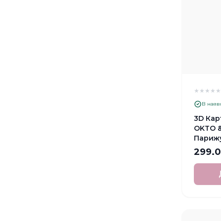
★
★
★
★
В наяв
3D Кар
OKTO &
Париж
299.