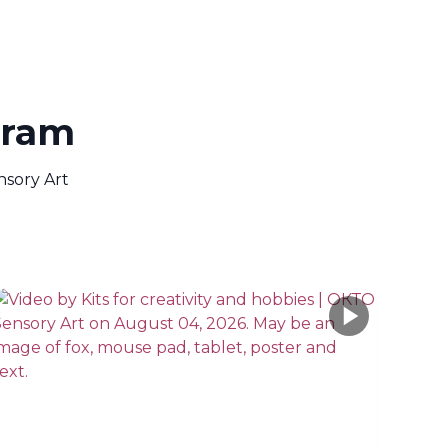
gram
sory Art