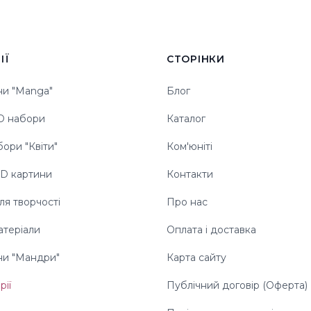
ІЇ
СТОРІНКИ
ни "Manga"
Блог
3D набори
Каталог
бори "Квіти"
Ком'юніті
3D картини
Контакти
я творчості
Про нас
атеріали
Оплата і доставка
ни "Мандри"
Карта сайту
рії
Публічний договір (Оферта)