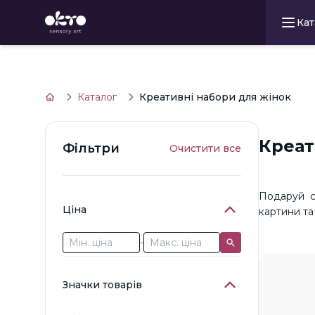
Кат
Каталог
Креативні набори для жінок
Креат
Фільтри
Очистити все
Подаруй с
Ціна
картини та
-
Значки товарів