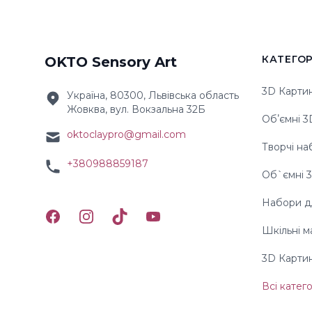
КАТЕГОР
OKTO Sensory Art
3D Карти
Україна, 80300, Львівська область
Жовква, вул. Вокзальна 32Б
Обʼємні 
oktoclaypro@gmail.com
Творчі на
+380988859187
Об`ємні 
Набори дл
Facebook
Instagram
TikTok
YouTube
Шкільні м
3D Карти
Всі катего