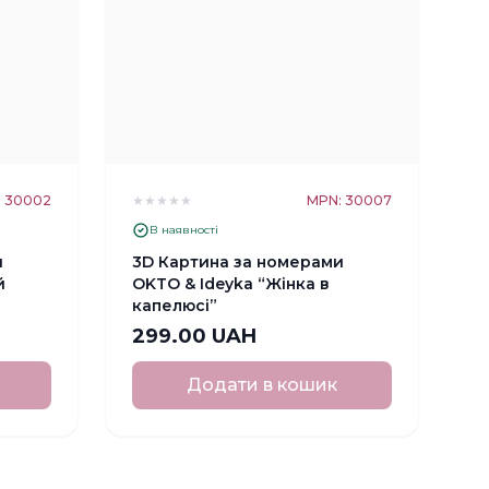
: 30002
★
★
★
★
★
MPN: 30007
В наявності
и
3D Картина за номерами
й
OKTO & Ideyka “Жінка в
капелюсі”
299.00 UAH
Додати в кошик