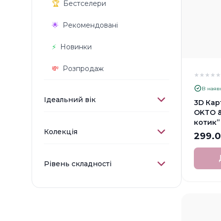
🏆
Бестселери
🌟
Рекомендовані
⚡️
Новинки
💸
Розпродаж
★
★
★
★
В наяв
Ідеальний вік
3D Кар
OKTO &
котик”
Колекція
299.
Рівень складності