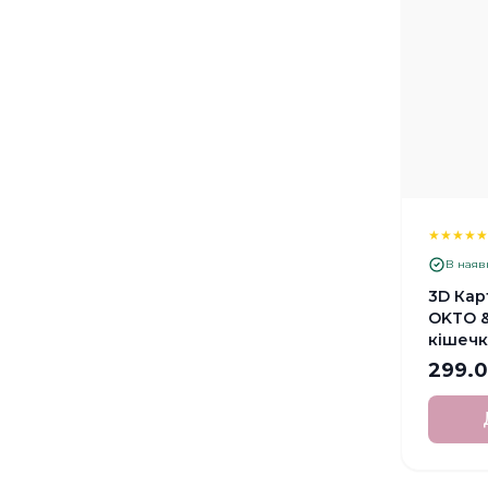
★
★
★
★
В наяв
3D Кар
OKTO &
кішечк
299.