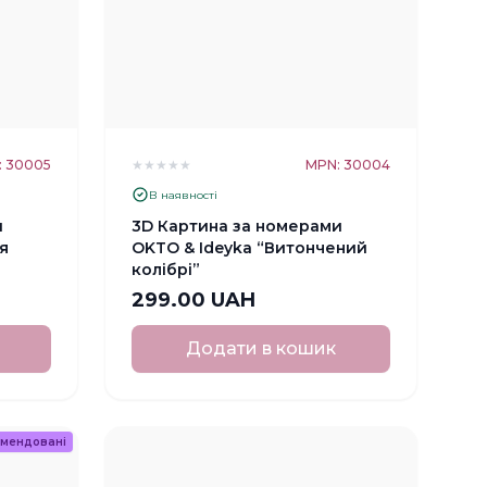
: 30005
★
★
★
★
★
MPN: 30004
В наявності
и
3D Картина за номерами
я
OKTO & Ideyka “Витончений
колібрі”
299.00 UAH
Додати в кошик
мендовані