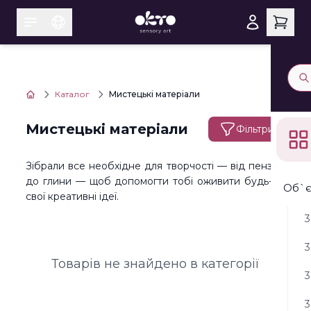
Каталог
Мистецькі матеріали
Мистецькі матеріали
Фільтри
Зібрали все необхідне для творчості — від пензлів
до глини — щоб допомогти тобі оживити будь-які
Об`є
свої креативні ідеї.
3
3
Товарів не знайдено в категорії
3
3