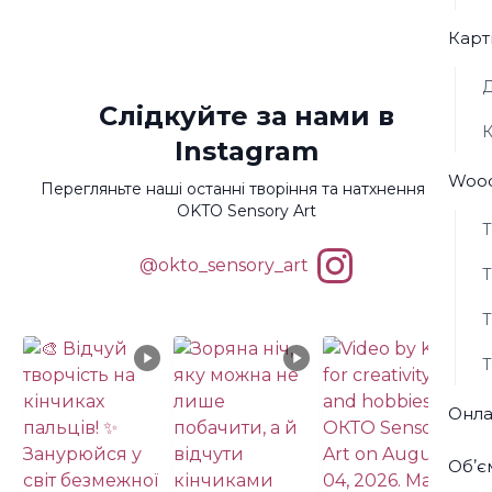
Карт
Д
Слідкуйте за нами в
К
Instagram
Wood
Перегляньте наші останні творіння та натхнення від
OKTO Sensory Art
Т
@okto_sensory_art
Т
Т
Т
Онла
Обʼє