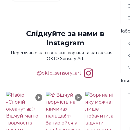
О
О
Набо
Слідкуйте за нами в
Instagram
К
Перегляньте наші останні творіння та натхнення від
К
OKTO Sensory Art
М
@okto_sensory_art
Пові
Н
Н
Н
Ш