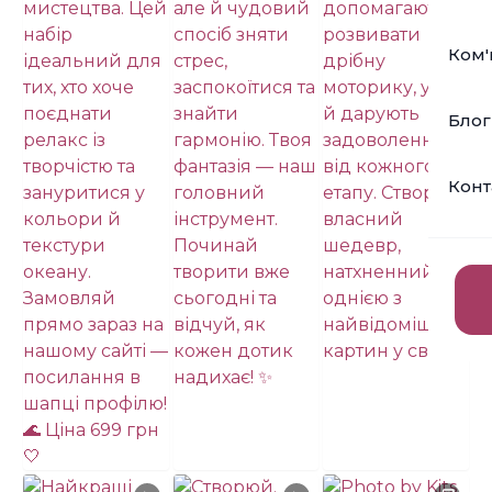
Ком'
Блог
Конт