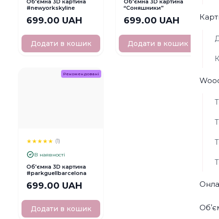
Об'ємна 3D картина
Об'ємна 3D картина
#newyorkskyline
“Соняшники”
Карт
699.00 UAH
699.00 UAH
Д
Додати в кошик
Додати в кошик
К
Рекомендовані
Wood
Т
Т
★
★
★
★
★
Т
(1)
В наявності
Т
Об'ємна 3D картина
#parkguellbarcelona
Онла
699.00 UAH
Обʼє
Додати в кошик