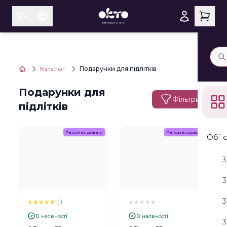
Каталог
Подарунки для підлітків
Подарунки для
Фільтри
підлітків
Рекомендовані
Рекомендовані
Об`є
3
3
3
★
★
★
★
★
★
★
★
★
★
(1)
В наявності
В наявності
3