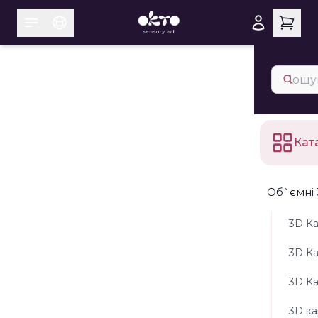
Кат
Об`ємні 
3D Ка
3D К
3D К
3D ка