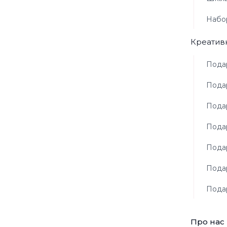
Набор
Креатив
Подар
Подар
Пода
Подар
Пода
Подар
Подар
Про нас