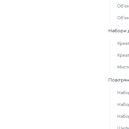
Обʼєм
Обʼєм
Набори д
Креат
Креат
Мисте
Повітрян
Набор
Набор
Набор
Шкіль