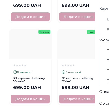
699.00 UAH
699.00 UAH
Карт
Додати в кошик
Додати в кошик
Д
К
Новинка
Новинка
Wood
Т
Т
★
★
★
★
★
★
★
★
★
★
Т
В наявності
В наявності
3D картина - Lettering
3D картина - Lettering
Т
"Create"
"Сalm"
699.00 UAH
699.00 UAH
Онла
Додати в кошик
Додати в кошик
Обʼє