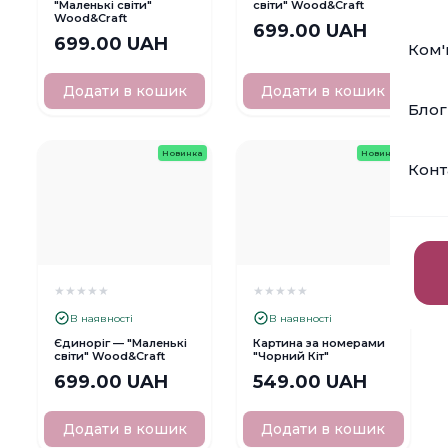
"Маленькі світи"
світи" Wood&Craft
Wood&Craft
699.00 UAH
699.00 UAH
Ком'
Додати в кошик
Додати в кошик
Блог
Новинка
Новинка
Конт
★
★
★
★
★
★
★
★
★
★
В наявності
В наявності
Єдиноріг — "Маленькі
Картина за номерами
світи" Wood&Craft
"Чорний Кіт"
699.00 UAH
549.00 UAH
Додати в кошик
Додати в кошик