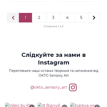
1
2
3
4
5
Попередня
Насту
Сторінка 1 з 9
Слідкуйте за нами в
Instagram
Перегляньте наші останні творіння та натхнення від
OKTO Sensory Art
@okto_sensory_art