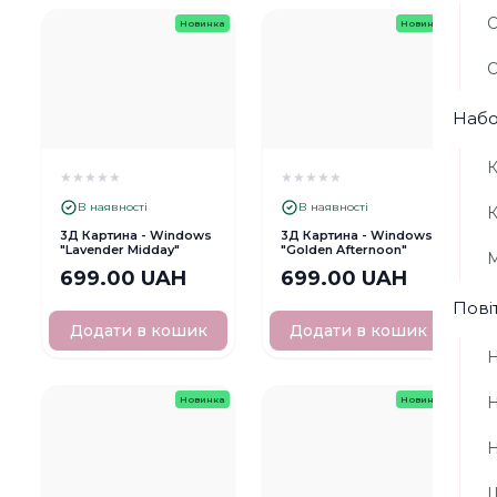
О
Новинка
Новинка
О
Набо
К
★
★
★
★
★
★
★
★
★
★
В наявності
В наявності
К
3Д Картина - Windows
3Д Картина - Windows
"Lavender Midday"
"Golden Afternoon"
М
699.00 UAH
699.00 UAH
Пові
Додати в кошик
Додати в кошик
Н
Н
Новинка
Новинка
Н
Ш