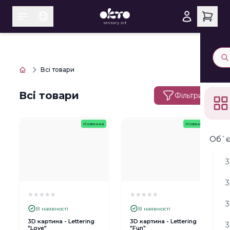
Всі товари
Всі товари
Фільтри
Новинка
Новинка
Об`є
3
3
★
★
★
★
★
★
★
★
★
★
3
В наявності
В наявності
3D картина - Lettering
3D картина - Lettering
3
"Love"
"Fun"