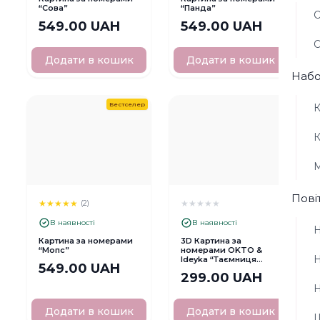
“Сова”
“Панда”
О
549.00 UAH
549.00 UAH
О
Додати в кошик
Додати в кошик
Набо
Бестселер
К
К
М
Пові
★
★
★
★
★
★
★
★
★
★
(2)
В наявності
В наявності
Н
Картина за номерами
3D Картина за
“Мопс”
номерами OKTO &
Н
Ideyka “Таємниця
549.00 UAH
чаювання”
299.00 UAH
Н
Додати в кошик
Додати в кошик
Ш