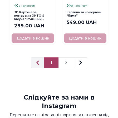
В наявності
В наявності
3D Картина за
Картина за номерами
номерами OKTO &
“Лама”
Ideyka “Стильний
549.00 UAH
Коргі”
299.00 UAH
Додати в кошик
Додати в кошик
1
2
Попередня
Наступна
Слідкуйте за нами в
Instagram
Перегляньте наші останні творіння та натхнення від