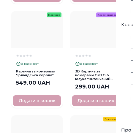
Н
Новинка
Рекомендовані
Креа
П
П
★
★
★
★
★
★
★
★
★
★
П
В наявності
В наявності
Картина за номерами
3D Картина за
П
"Ірландська корова"
номерами OKTO &
Ideyka “Витончений
549.00 UAH
колібрі”
299.00 UAH
П
П
Додати в кошик
Додати в кошик
П
Бестселер
Про 