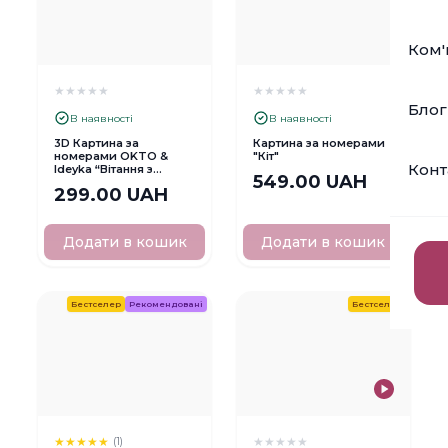
Ком'
★
★
★
★
★
★
★
★
★
★
Блог
В наявності
В наявності
3D Картина за
Картина за номерами
номерами OKTO &
"Кіт"
Конт
Ideyka “Вітання з
549.00 UAH
Парижу”
299.00 UAH
Додати в кошик
Додати в кошик
Бестселер
Рекомендовані
Бестселер
★
★
★
★
★
★
★
★
★
★
(1)