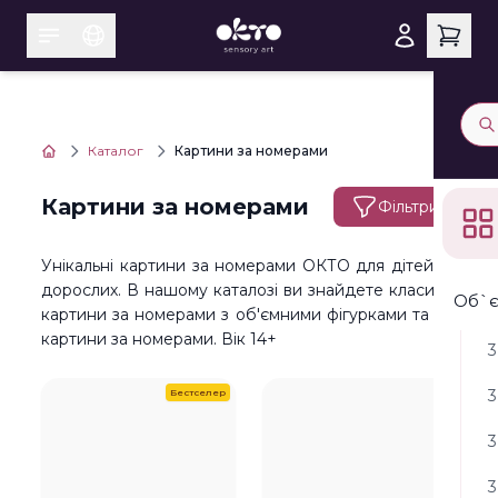
Каталог
Картини за номерами
Картини за номерами
Фільтри
Унікальні картини за номерами ОКТО для дітей та
дорослих. В нашому каталозі ви знайдете класичні
Об`є
картини за номерами з об'ємними фігурками та 3D
картини за номерами. Вік 14+
3
3
Бестселер
3
3