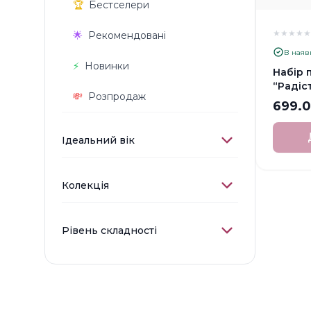
🏆
Бестселери
★
★
★
★
🌟
Рекомендовані
В наяв
⚡️
Новинки
Набір 
“Радіс
💸
Розпродаж
699.
Ідеальний вік
Колекція
Рівень складності