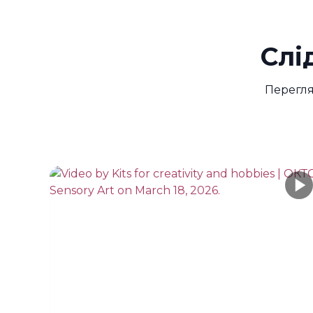
Слі
Перегля