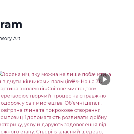
gram
sory Art