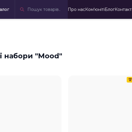
алог
Про нас
Ком'юніті
Блог
Контакт
і набори "Mood"
🏆