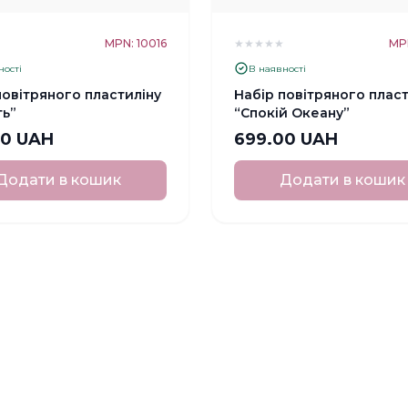
★
MPN: 10016
★
★
★
★
★
MPN
ності
В наявності
повітряного пластиліну
Набір повітряного пласт
ть”
“Спокій Океану”
00 UAH
699.00 UAH
Додати в кошик
Додати в кошик