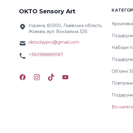
КАТЕГОР
OKTO Sensory Art
Креативні
Україна, 80300, Львівська область
Жовква, вул. Вокзальна 32Б
Подарунки
oktoclaypro@gmail.com
Набори п
+380988859187
Подарунк
Обʼємні 
Facebook
Instagram
TikTok
YouTube
Повітряни
Подарунк
Всі катего