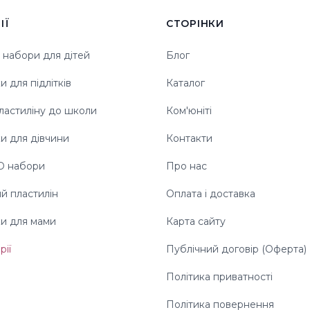
ІЇ
СТОРІНКИ
 набори для дітей
Блог
 для підлітків
Каталог
ластиліну до школи
Ком'юніті
и для дівчини
Контакти
3D набори
Про нас
й пластилін
Оплата і доставка
и для мами
Карта сайту
рії
Публічний договір (Оферта)
Політика приватності
Політика повернення