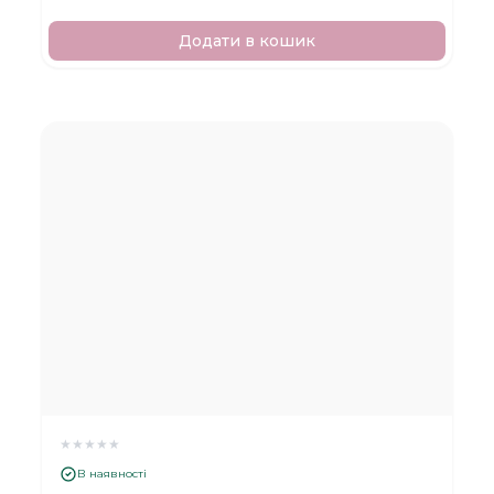
Додати в кошик
★
★
★
★
★
В наявності