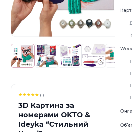
Карт
Д
К
Wood
Т
Т
Т
★
★
★
★
★
(1)
Т
3D Картина за
Онла
номерами OKTO &
Ideyka “Стильний
Обʼє