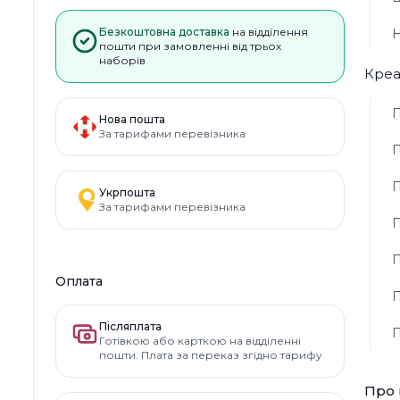
Безкоштовна доставка
на відділення
Н
пошти при замовленні від трьох
наборів
Креа
П
Нова пошта
За тарифами перевізника
П
П
Укрпошта
За тарифами перевізника
П
П
Оплата
П
Післяплата
П
Готівкою або карткою на відділенні
пошти. Плата за переказ згідно тарифу
Про 