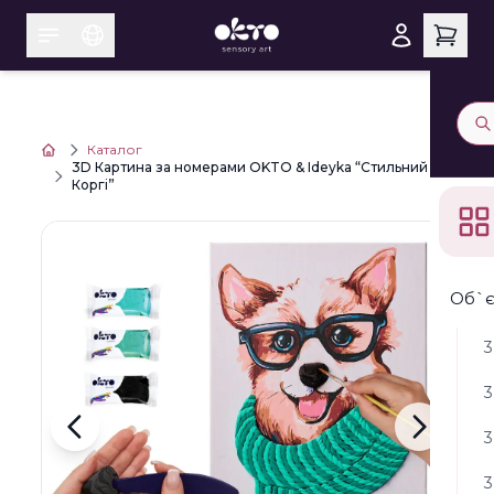
Каталог
3D Картина за номерами OKTO & Ideyka “Стильний
Коргі”
Об`є
3
3
3
3