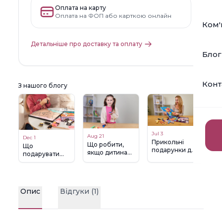
Оплата на карту
Оплата на ФОП або карткою онлайн
Ком'
Детальніше про доставку та оплату
Блог
Конт
З нашого блогу
Jul 3
Aug 21
Dec 1
Прикольні
Що робити,
Що
подарунки для
якщо дитина
подарувати
жінок від
з'їла
дитині на День
OKTO: 20
пластилін?
Святого
креативних
ІНСТРУКЦІЯ
Миколая? Топ
ідей
подарунків від
Опис
Відгуки (1)
ОКТО