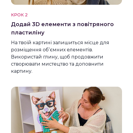
КРОК 2
Додай 3D елементи з повітряного
пластиліну
На твоїй картині залишиться місце для
розміщення обʼємних елементів.
Використай глину, щоб продовжити
створювати мистецтво та доповнити
картину.