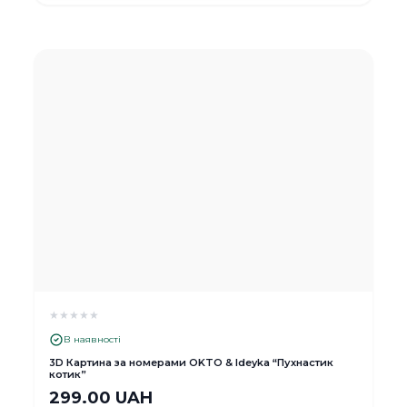
★
★
★
★
★
В наявності
3D Картина за номерами OKTO & Ideyka “Пухнастик
котик”
299.00 UAH