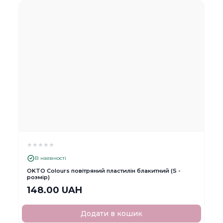
★
★
★
★
★
В наявності
OKTO Colours повітряний пластилін блакитний (S -
розмір)
148.00 UAH
Додати в кошик