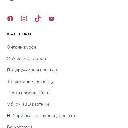
Facebook
Instagram
TikTok
YouTube
КАТЕГОРІЇ
Онлайн-курси
Обʼємні 3D набори
Подарунки для підлітків
3D картини - Lettering
Творчі набори "Квіти"
Об`ємні 3D картини
Набори пластиліну для дорослих
Всі категорії