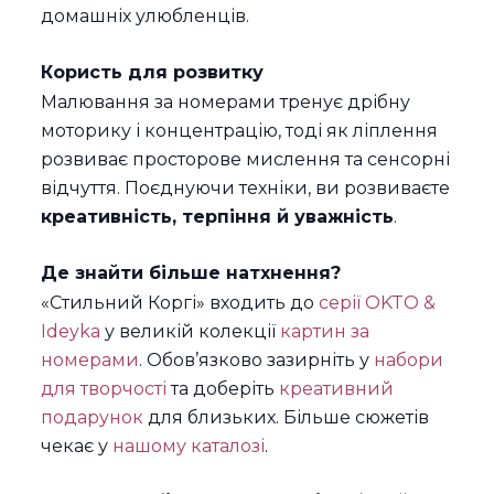
домашніх улюбленців.
Користь для розвитку
Малювання за номерами тренує дрібну
моторику і концентрацію, тоді як ліплення
розвиває просторове мислення та сенсорні
відчуття. Поєднуючи техніки, ви розвиваєте
креативність, терпіння й уважність
.
Де знайти більше натхнення?
«Стильний Коргі» входить до
серії OKTO &
Ideyka
у великій колекції
картин за
номерами
. Обов’язково зазирніть у
набори
для творчості
та доберіть
креативний
подарунок
для близьких. Більше сюжетів
чекає у
нашому каталозі
.