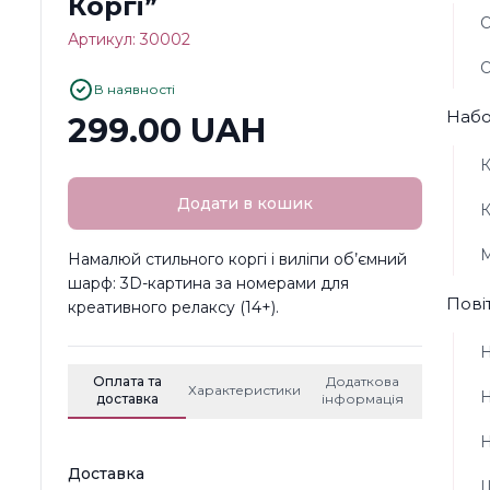
Коргі”
О
Артикул: 30002
О
В наявності
Набо
299.00 UAH
К
Додати в кошик
К
М
Намалюй стильного коргі і виліпи об’ємний
шарф: 3D-картина за номерами для
Пові
креативного релаксу (14+).
Н
Оплата та
Додаткова
Характеристики
Н
доставка
інформація
Н
Доставка
Ш