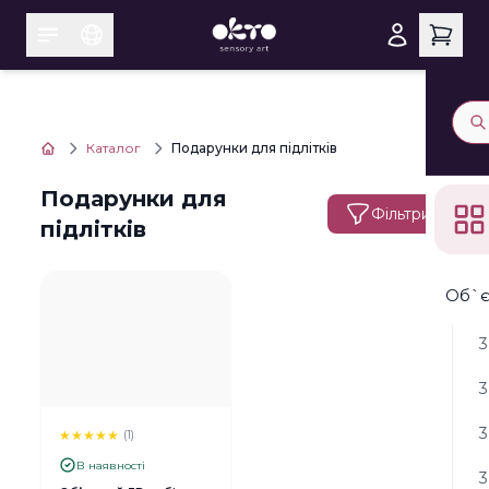
Каталог
Подарунки для підлітків
Подарунки для
Фільтри
підлітків
Об`є
3
3
3
★
★
★
★
★
(1)
В наявності
3