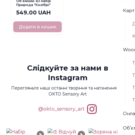
Обʼємний 3D набір
Природа "Колібрі"
Карт
549.00 UAH
Д
Додати в кошик
К
Wood
Т
Слідкуйте за нами в
Т
Instagram
Т
Перегляньте наші останні творіння та натхнення від
OKTO Sensory Art
Т
@okto_sensory_art
Онла
Обʼє