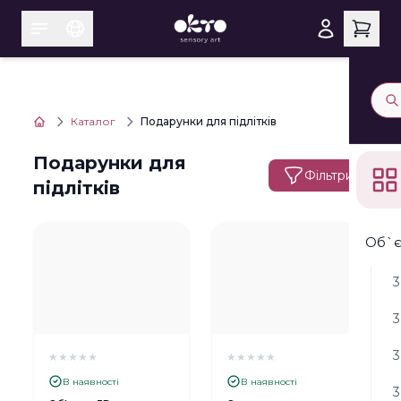
Каталог
Подарунки для підлітків
Подарунки для
Фільтри
підлітків
Об`є
3
3
3
★
★
★
★
★
★
★
★
★
★
В наявності
В наявності
3