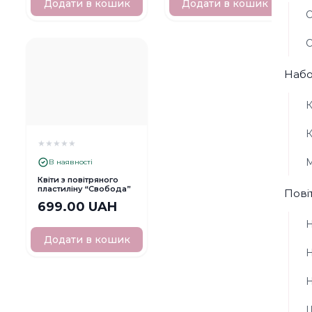
Додати в кошик
Додати в кошик
О
О
Набо
К
К
★
★
★
★
★
М
В наявності
Квіти з повітряного
пластиліну “Свобода”
Пові
699.00 UAH
Н
Додати в кошик
Н
Н
Ш