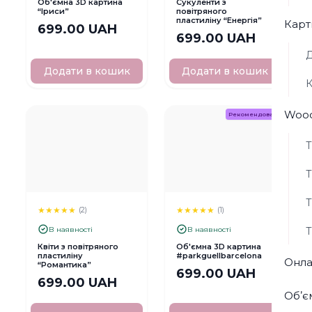
Об'ємна 3D картина
Сукуленти з
“Іриси”
повітряного
пластиліну “Енергія”
Карт
699.00 UAH
699.00 UAH
Д
Додати в кошик
Додати в кошик
К
Wood
Рекомендовані
Т
Т
Т
★
★
★
★
★
★
★
★
★
★
(2)
(1)
В наявності
В наявності
Т
Квіти з повітряного
Об'ємна 3D картина
пластиліну
#parkguellbarcelona
Онла
“Романтика”
699.00 UAH
699.00 UAH
Обʼє