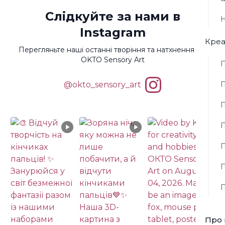
Слідкуйте за нами в
Н
Instagram
Креа
Перегляньте наші останні творіння та натхнення від
OKTO Sensory Art
П
@okto_sensory_art
П
П
П
П
П
П
Про 